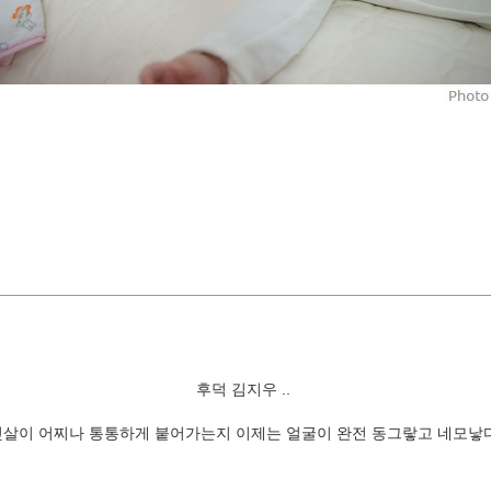
후덕 김지우 ..
젖살이 어찌나 통통하게 붙어가는지 이제는 얼굴이 완전 동그랗고 네모낳다