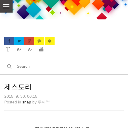
skip
to
content
제스토리
2015. 9. 30. 00:15
Posted in
snap
by
루피™