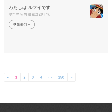
わたしは ルフイです
루피™ 님의 블로그입니다.
구독하기
«
1
2
3
4
···
250
»