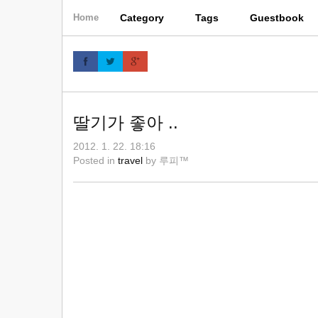
skip
Category
Tags
Guestbook
Home
to
content
딸기가 좋아 ..
2012. 1. 22. 18:16
Posted in
travel
by
루피™