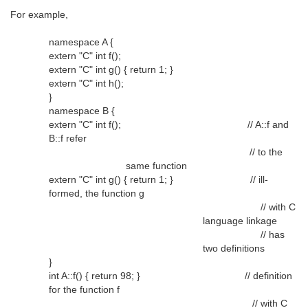
For example,
namespace A {
extern "C" int f();
extern "C" int g() { return 1; }
extern "C" int h();
}
namespace B {
extern "C" int f(); // A::f and
B::f refer
// to the
same function
extern "C" int g() { return 1; } // ill-
formed, the function g
// with C
language linkage
// has
two definitions
}
int A::f() { return 98; } // definition
for the function f
// with C