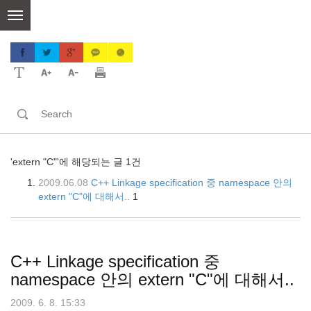
skip
to
content
'extern "C"'에 해당되는 글 1건
2009.06.08
C++ Linkage specification 중 namespace 안의
extern "C"에 대해서..
1
C++ Linkage specification 중
namespace 안의 extern "C"에 대해서..
2009. 6. 8. 15:33