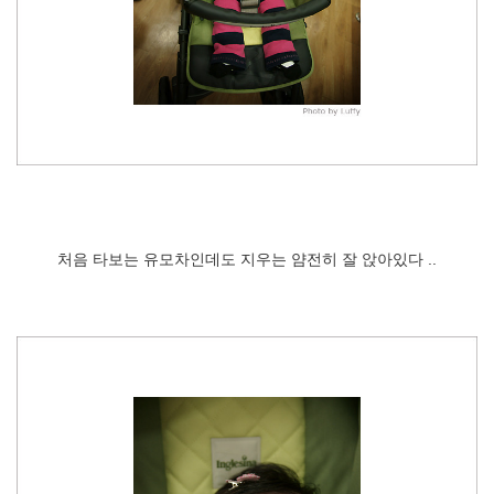
처음 타보는 유모차인데도 지우는 얌전히 잘 앉아있다 ..