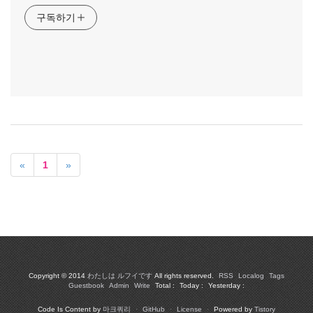
구독하기
«
1
»
Copyright © 2014
わたしは ルフイです
All rights reserved.
RSS
Localog
Tags
Guestbook
Admin
Write
Total :
Today :
Yesterday :
Code Is Content by
마크쿼리
·
GitHub
·
License
·
Powered by
Tistory