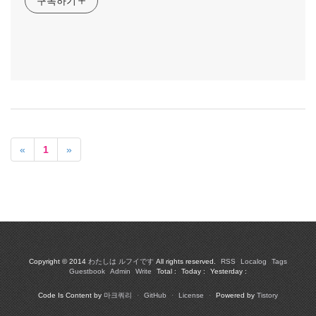
구독하기
«
1
»
Copyright © 2014
わたしは ルフイです
All rights reserved.
RSS
Localog
Tags
Guestbook
Admin
Write
Total :
Today :
Yesterday :
Code Is Content by
마크쿼리
·
GitHub
·
License
·
Powered by
Tistory