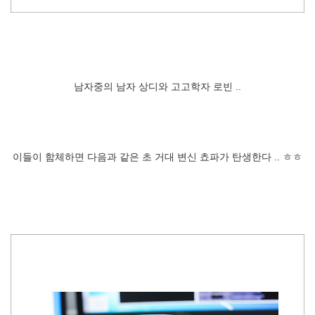
남자중의 남자 상디와 고고학자 로빈 ..
이들이 함체하면 다음과 같은 초 거대 변신 쵸파가 탄생한다 .. ㅎㅎ