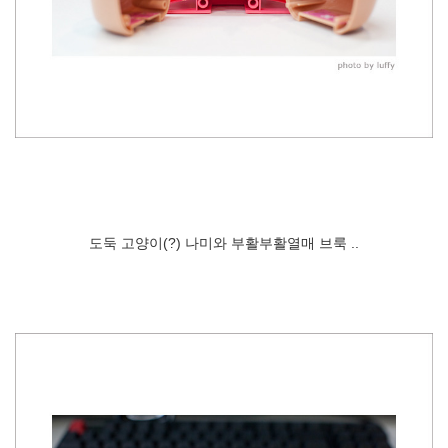
도둑 고양이(?) 나미와 부활부활열매 브룩 ..