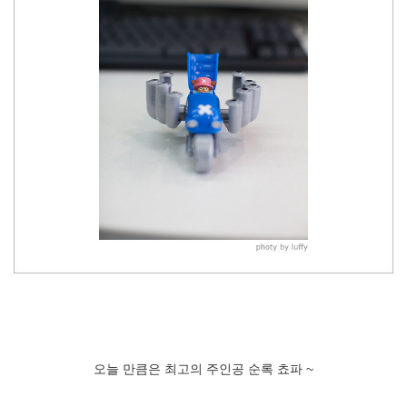
오늘 만큼은 최고의 주인공 순록 쵸파 ~